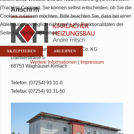
(Tracking Cookies). Sie können selbst entscheiden, ob Sie die
Anschrift
Cookies zulassen möchten. Bitte beachten Sie, dass bei einer
Ablehnung womöglich nicht mehr alle Funktionalitäten der
Seite zur Verfügung stehen.
Kirrlacher Heizungsbau GmbH & Co. KG
AKZEPTIEREN
ABLEHNEN
Daimlerstraße 5
Weitere Informationen
|
Impressum
68753 Waghäusel-Kirrlach
Telefon: (07254) 93 31-0
Telefax: (07254) 93 31-50