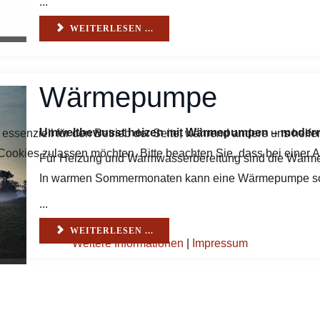
...
WEITERLESEN ...
Wärmepumpe
Umweltbewusst heizen mit Wärmepumpen – moderne
 essenziell für den Betrieb der Seite, während andere uns helf
 Cookies zulassen möchten. Bitte beachten Sie, dass bei einer 
Für Heizung und Warmwasserbereitung sind die Wärm
In warmen Sommermonaten kann eine Wärmepumpe sogar
...
WEITERLESEN ...
Weitere Informationen
|
Impressum