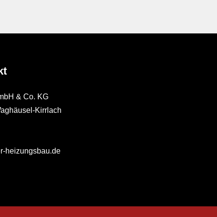
kt
GmbH & Co. KG
aghäusel-Kirrlach
er-heizungsbau.de