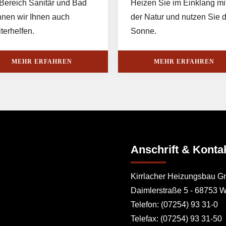
Bereich Sanitär und Bad
Heizen Sie im Einklang mi
nen wir Ihnen auch
der Natur und nutzen Sie d
terhelfen.
Sonne.
MEHR ERFAHREN
MEHR ERFAHREN
Anschrift & Konta
Kirrlacher Heizungsbau 
Daimlerstraße 5 - 68753 W
Telefon: (07254) 93 31-0
Telefax: (07254) 93 31-50