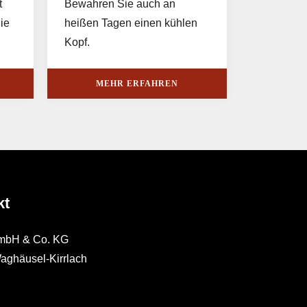
t
Bewahren Sie auch an
ie
heißen Tagen einen kühlen
Kopf.
MEHR ERFAHREN
kt
GmbH & Co. KG
aghäusel-Kirrlach