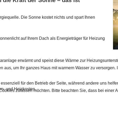
ie Kraft der Sonne – das ist
rgiequelle. Die Sonne kostet nichts und spart Ihnen
Sonnenlicht auf Ihrem Dach als Energieträger für Heizung
laranlage erwärmt und speist diese Wärme zur Heizungsunterstüt
 aus, um Ihr ganzes Haus mit warmem Wasser zu versorgen. In
 essenziell für den Betrieb der Seite, während andere uns helf
om- und Heizkosten.
 Cookies zulassen möchten. Bitte beachten Sie, dass bei einer 