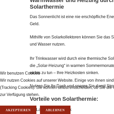
Warmwasser und Heizung durch d
Solarthermie
Das Sonnenlicht ist eine nie erschöpfliche Ene
Geld.
Mithilfe von Solarkollektoren können Sie das 
und Wasser nutzen.
Ihr Trinkwasser wird durch eine thermische So
die „Solar-Heizung“ in warmen Sommermonaten
nichts zu tun – Ihre Heizkosten sinken.
Wir benutzen Cookies
Wir nutzen Cookies auf unserer Website. Einige von ihnen sind
Nutzen Sie Ihr Dach und sparen Sie damit Str
(Tracking Cookies). Sie können selbst entscheiden, ob Sie die
zur Verfügung stehen.
Vorteile von Solarthermie:
Langlebige Technik
AKZEPTIEREN
ABLEHNEN